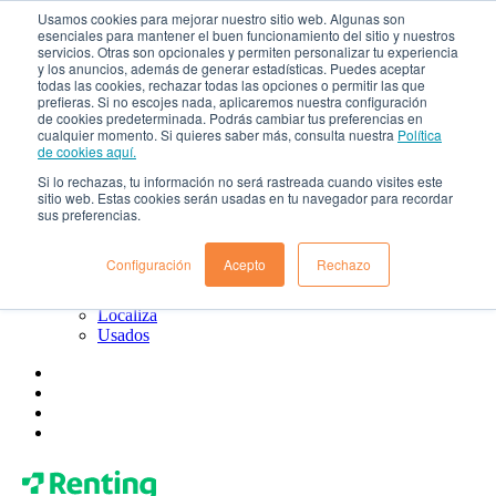
Usamos cookies para mejorar nuestro sitio web. Algunas son
esenciales para mantener el buen funcionamiento del sitio y nuestros
¿Qué es el renting?
servicios. Otras son opcionales y permiten personalizar tu experiencia
Blog
y los anuncios, además de generar estadísticas. Puedes aceptar
Todo sobre Renting Colombia
todas las cookies, rechazar todas las opciones o permitir las que
Blog de Localiza
prefieras. Si no escojes nada, aplicaremos nuestra configuración
Blog de Usados
de cookies predeterminada. Podrás cambiar tus preferencias en
cualquier momento. Si quieres saber más, consulta nuestra
Política
Contacto
de cookies aquí.
Renting Colombia
Localiza
Si lo rechazas, tu información no será rastreada cuando visites este
Usados
sitio web. Estas cookies serán usadas en tu navegador para recordar
sus preferencias.
¿Quiénes somos?
Gobierno corporativo
Política de tratamiento de datos
Configuración
Acepto
Rechazo
Preguntas frecuentes
Renting Colombia
Localiza
Usados