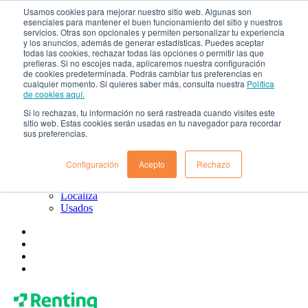
Usamos cookies para mejorar nuestro sitio web. Algunas son
esenciales para mantener el buen funcionamiento del sitio y nuestros
¿Qué es el renting?
servicios. Otras son opcionales y permiten personalizar tu experiencia
Blog
y los anuncios, además de generar estadísticas. Puedes aceptar
Todo sobre Renting Colombia
todas las cookies, rechazar todas las opciones o permitir las que
Blog de Localiza
prefieras. Si no escojes nada, aplicaremos nuestra configuración
Blog de Usados
de cookies predeterminada. Podrás cambiar tus preferencias en
cualquier momento. Si quieres saber más, consulta nuestra
Política
Contacto
de cookies aquí.
Renting Colombia
Localiza
Si lo rechazas, tu información no será rastreada cuando visites este
Usados
sitio web. Estas cookies serán usadas en tu navegador para recordar
sus preferencias.
¿Quiénes somos?
Gobierno corporativo
Política de tratamiento de datos
Configuración
Acepto
Rechazo
Preguntas frecuentes
Renting Colombia
Localiza
Usados