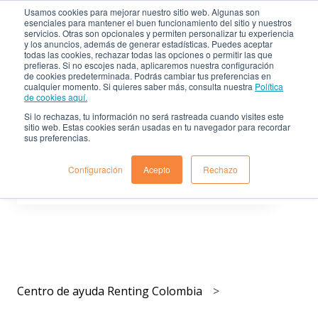
Usamos cookies para mejorar nuestro sitio web. Algunas son
esenciales para mantener el buen funcionamiento del sitio y nuestros
servicios. Otras son opcionales y permiten personalizar tu experiencia
Centro de ayuda de
Sitio
y los anuncios, además de generar estadísticas. Puedes aceptar
Renting Colombia
web
todas las cookies, rechazar todas las opciones o permitir las que
prefieras. Si no escojes nada, aplicaremos nuestra configuración
de cookies predeterminada. Podrás cambiar tus preferencias en
cualquier momento. Si quieres saber más, consulta nuestra
Política
de cookies aquí.
Si lo rechazas, tu información no será rastreada cuando visites este
sitio web. Estas cookies serán usadas en tu navegador para recordar
sus preferencias.
Déjanos resolver tus dudas
Configuración
Acepto
Rechazo
No hay sugerencias porque el campo de búsqueda est
Centro de ayuda Renting Colombia