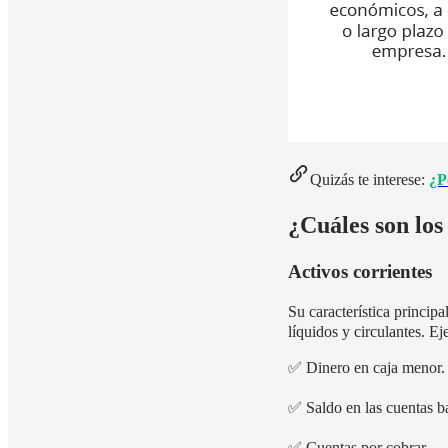
Quizás te interese:
¿P
¿Cuáles son los
Activos corrientes
Su característica princip
líquidos y circulantes. E
✅
Dinero en caja menor.
✅
Saldo en las cuentas b
✅
Cuentas por cobrar.