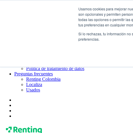
Usamos cookies para mejorar nuest
¿Qué es el renting?
son opcionales y permiten persona
Blog
todas las opciones o permitir las
Todo sobre Renting Colombia
tus preferencias en cualquier mo
Blog de Localiza
Blog de Usados
Si lo rechazas, tu información no
Contacto
preferencias.
Renting Colombia
Localiza
Usados
¿Quiénes somos?
Gobierno corporativo
Política de tratamiento de datos
Preguntas frecuentes
Renting Colombia
Localiza
Usados