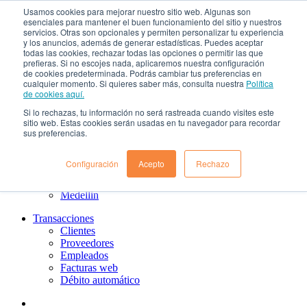
Usamos cookies para mejorar nuestro sitio web. Algunas son
esenciales para mantener el buen funcionamiento del sitio y nuestros
¿Qué es el renting?
servicios. Otras son opcionales y permiten personalizar tu experiencia
Nosotros
y los anuncios, además de generar estadísticas. Puedes aceptar
Nuestra cultura
todas las cookies, rechazar todas las opciones o permitir las que
Gobierno corporativo
prefieras. Si no escojes nada, aplicaremos nuestra configuración
Política de tratamiento de datos
de cookies predeterminada. Podrás cambiar tus preferencias en
cualquier momento. Si quieres saber más, consulta nuestra
Política
Ayuda
de cookies aquí.
Guías de Usuario clientes
Preguntas frecuentes
Si lo rechazas, tu información no será rastreada cuando visites este
PQRs
sitio web. Estas cookies serán usadas en tu navegador para recordar
sus preferencias.
Aprende más
¿Dónde estamos?
Barranquilla
Configuración
Acepto
Rechazo
Bogotá
Cali
Medellin
Transacciones
Clientes
Proveedores
Empleados
Facturas web
Débito automático