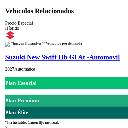
✓
Manten
✓
Seguro
Vehículos Relacionados
✓
Manteni
✓
Manten
Precio Especial
✓
Cambio 
✓
Manteni
Híbrido
✓
Domici
✓
Cambio 
*Imagen Ilustrativa **Vehículos por demanda
✓
Carro s
✓
Domici
Suzuki New Swift Hb Gl At -Automovil
✓
Carro s
✓
Protecc
2027
Automática
✓
Lavadas
Plan Esencial
✓
Días L
Plan Premium
Plan Élite
*Iva incluido. Canon fijo mensual.
×