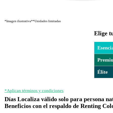
*Imagen ilustrativa**Unidades limitadas
Elige t
Esenci
Premi
✓
Canon 
✓
Canon 
Élite
✓
Canon 
✓
Impues
✓
Canon 
✓
Canon 
✓
SOAT
✓
Impues
*Aplican términos y condiciones
✓
Canon 
✓
Seguro
Días Localiza válido solo para persona na
✓
SOAT
✓
Impues
✓
Manten
Beneficios con el respaldo de Renting Co
✓
Seguro
✓
SOAT