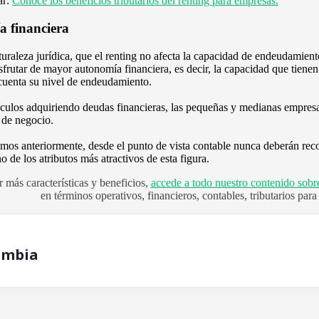
ar:
Conoce los beneficios tributarios del renting para empresas.
 financiera
turaleza jurídica, que el renting no afecta la capacidad de endeudamiento
frutar de mayor autonomía financiera, es decir, la capacidad que tiene
 cuenta su nivel de endeudamiento.
culos adquiriendo deudas financieras, las pequeñas y medianas empresa
 de negocio.
 anteriormente, desde el punto de vista contable nunca deberán recono
o de los atributos más atractivos de esta figura.
 más características y beneficios,
accede a todo nuestro contenido sobr
en términos operativos, financieros, contables, tributarios par
ombia