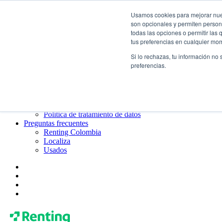
Usamos cookies para mejorar nuest
¿Qué es el renting?
son opcionales y permiten persona
Blog
todas las opciones o permitir las
Todo sobre Renting Colombia
tus preferencias en cualquier mo
Blog de Localiza
Blog de Usados
Si lo rechazas, tu información no
Contacto
preferencias.
Renting Colombia
Localiza
Usados
¿Quiénes somos?
Gobierno corporativo
Política de tratamiento de datos
Preguntas frecuentes
Renting Colombia
Localiza
Usados