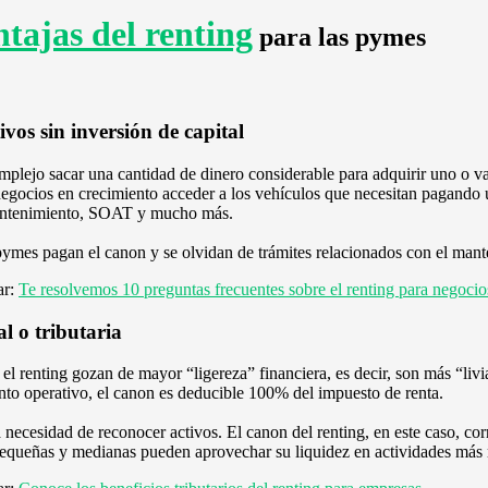
ntajas del renting
para las pymes
tivos sin inversión de capital
mplejo sacar una cantidad de dinero considerable para adquirir uno o v
s negocios en crecimiento acceder a los vehículos que necesitan pagand
mantenimiento, SOAT y mucho más.
pymes pagan el canon y se olvidan de trámites relacionados con el mante
ar:
Te resolvemos 10 preguntas frecuentes sobre el renting para negoci
l o tributaria
l renting gozan de mayor “ligereza” financiera, es decir, son más “liv
nto operativo, el canon es deducible 100% del impuesto de renta.
la necesidad de reconocer activos. El canon del renting, en este caso, co
pequeñas y medianas pueden aprovechar su liquidez en actividades más r