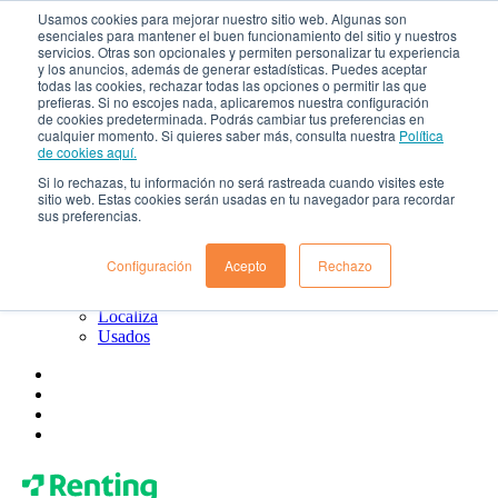
Usamos cookies para mejorar nuestro sitio web. Algunas son
esenciales para mantener el buen funcionamiento del sitio y nuestros
¿Qué es el renting?
servicios. Otras son opcionales y permiten personalizar tu experiencia
Blog
y los anuncios, además de generar estadísticas. Puedes aceptar
Todo sobre Renting Colombia
todas las cookies, rechazar todas las opciones o permitir las que
Blog de Localiza
prefieras. Si no escojes nada, aplicaremos nuestra configuración
Blog de Usados
de cookies predeterminada. Podrás cambiar tus preferencias en
cualquier momento. Si quieres saber más, consulta nuestra
Política
Contacto
de cookies aquí.
Renting Colombia
Localiza
Si lo rechazas, tu información no será rastreada cuando visites este
Usados
sitio web. Estas cookies serán usadas en tu navegador para recordar
sus preferencias.
¿Quiénes somos?
Gobierno corporativo
Política de tratamiento de datos
Configuración
Acepto
Rechazo
Preguntas frecuentes
Renting Colombia
Localiza
Usados