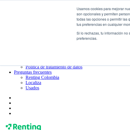
Usamos cookies para mejorar nuest
¿Qué es el renting?
son opcionales y permiten persona
Blog
todas las opciones o permitir las
Todo sobre Renting Colombia
tus preferencias en cualquier mo
Blog de Localiza
Blog de Usados
Si lo rechazas, tu información no
Contacto
preferencias.
Renting Colombia
Localiza
Usados
¿Quiénes somos?
Gobierno corporativo
Política de tratamiento de datos
Preguntas frecuentes
Renting Colombia
Localiza
Usados