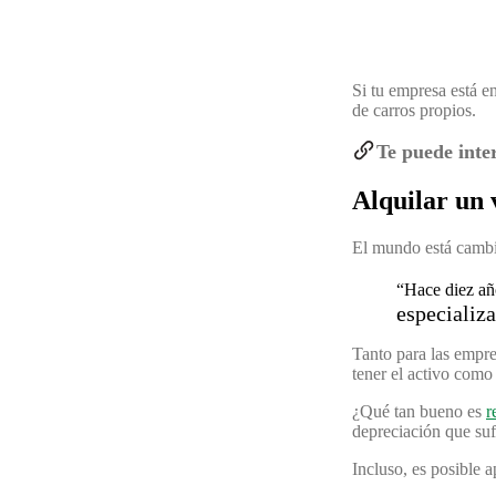
Si tu empresa está e
de carros propios.
Te puede inte
Alquilar un 
El mundo está cambi
“Hace diez año
especializ
Tanto para las empre
tener el activo como 
¿Qué tan bueno es
r
depreciación que suf
Incluso, es posible a