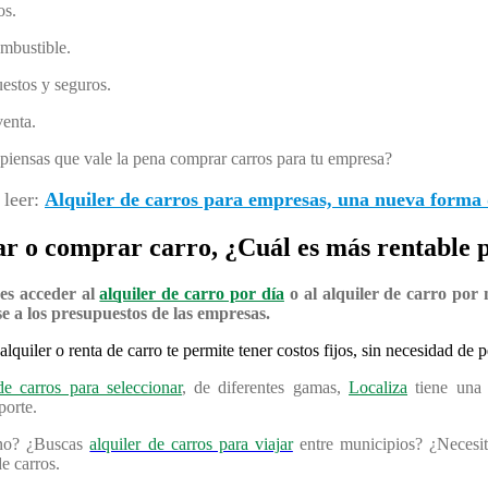
os.
ombustible.
estos y seguros.
venta.
piensas que vale la pena comprar carros para tu empresa?
 leer:
Alquiler de carros para empresas, una nueva forma 
ar o comprar carro, ¿Cuál es más rentable 
es acceder al
alquiler de carro por día
o al alquiler de carro por 
e a los presupuestos de las empresas.
 alquiler o renta de carro te permite tener costos fijos, sin necesidad de
de carros para seleccionar
, de diferentes gamas,
Localiza
tiene una 
porte.
ano? ¿Buscas
alquiler de carros para viajar
entre municipios? ¿Necesita
e carros.