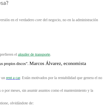
nversión en el verdadero
core
del negocio, no en la administración
prefieren el
alquiler de transporte
.
Marcos Álvarez, economista
us propios discos”.
r un
rent a car
. Están motivados por la rentabilidad que genera el no
as o por meses, sin asumir asuntos como el mantenimiento y la
stione, olvidándote de: