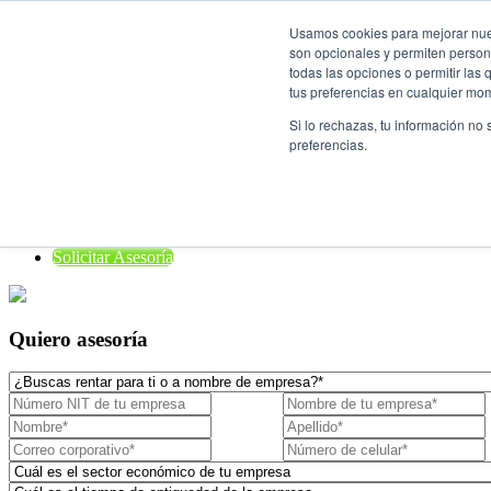
Usamos cookies para mejorar nuest
son opcionales y permiten persona
Rent a Car

todas las opciones o permitir las
tus preferencias en cualquier mo
¿Quiénes Somos?
Si lo rechazas, tu información no
Localiza para empresas
preferencias.
Nuestros vehículos
¿Dónde estamos?
Preguntas frecuentes
Blog
Solicitar Asesoría
Quiero asesoría