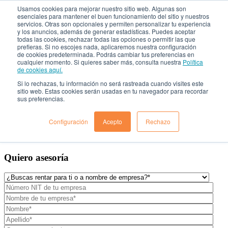
Usamos cookies para mejorar nuestro sitio web. Algunas son
esenciales para mantener el buen funcionamiento del sitio y nuestros
servicios. Otras son opcionales y permiten personalizar tu experiencia
Rent a Car

y los anuncios, además de generar estadísticas. Puedes aceptar
todas las cookies, rechazar todas las opciones o permitir las que
prefieras. Si no escojes nada, aplicaremos nuestra configuración
¿Quiénes Somos?
de cookies predeterminada. Podrás cambiar tus preferencias en
cualquier momento. Si quieres saber más, consulta nuestra
Política
Localiza para empresas
de cookies aquí.
Nuestros vehículos
¿Dónde estamos?
Si lo rechazas, tu información no será rastreada cuando visites este
Preguntas frecuentes
sitio web. Estas cookies serán usadas en tu navegador para recordar
sus preferencias.
Blog
Solicitar Asesoría
Configuración
Acepto
Rechazo
Quiero asesoría