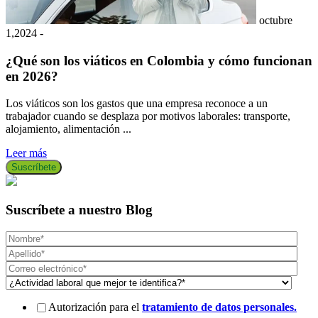
octubre
1,2024 -
1
¿Qué son los viáticos en Colombia y cómo funcionan
en 2026?
Los viáticos son los gastos que una empresa reconoce a un
E
trabajador cuando se desplaza por motivos laborales: transporte,
e
alojamiento, alimentación ...
p
Leer más
L
Suscríbete
Suscríbete a nuestro Blog
Autorización para el
tratamiento de datos personales.