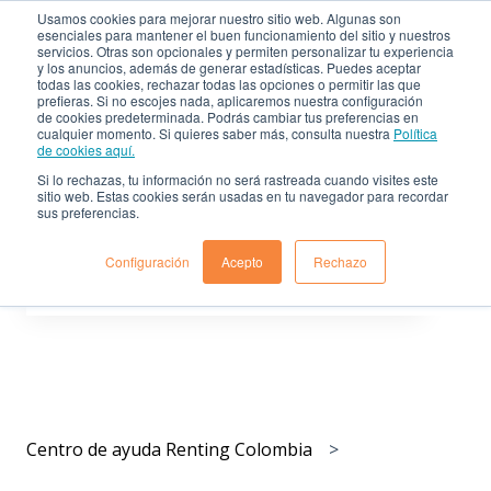
Usamos cookies para mejorar nuestro sitio web. Algunas son
esenciales para mantener el buen funcionamiento del sitio y nuestros
servicios. Otras son opcionales y permiten personalizar tu experiencia
Centro de ayuda de
Sitio
y los anuncios, además de generar estadísticas. Puedes aceptar
Renting Colombia
web
todas las cookies, rechazar todas las opciones o permitir las que
prefieras. Si no escojes nada, aplicaremos nuestra configuración
de cookies predeterminada. Podrás cambiar tus preferencias en
cualquier momento. Si quieres saber más, consulta nuestra
Política
de cookies aquí.
Si lo rechazas, tu información no será rastreada cuando visites este
sitio web. Estas cookies serán usadas en tu navegador para recordar
sus preferencias.
Déjanos resolver tus dudas
Configuración
Acepto
Rechazo
No hay sugerencias porque el campo de búsqueda est
Centro de ayuda Renting Colombia