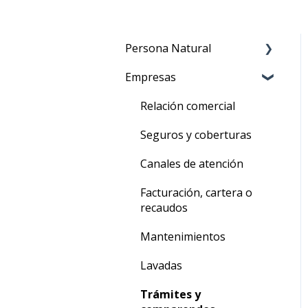
Persona Natural
Empresas
Arrendamiento
Seguros y Coberturas
Relación comercial
Canales de atención
Seguros y coberturas
Facturación, cartera o
Canales de atención
recaudos
Facturación, cartera o
Mantenimientos
recaudos
Lavadas
Mantenimientos
Trámites y
Lavadas
comparendos
Trámites y