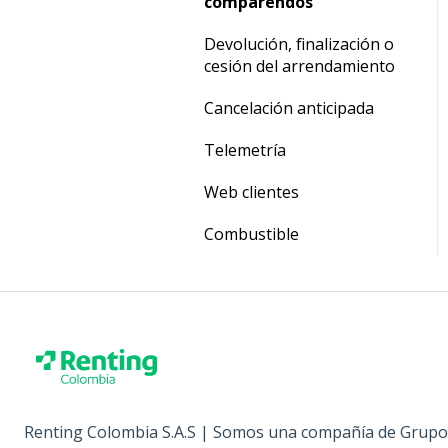
Devolución, finalización o
comparendos
cesión del arrendamiento
Devolución, finalización o
Cancelación anticipada
cesión del arrendamiento
Cancelación anticipada
Telemetría
Web clientes
Combustible
Renting Colombia S.A.S | Somos una compañía de Grupo