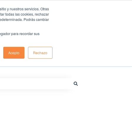
io y nuestros servicios. Otras
ar todas las cookies, rechazar
predeterminada. Podrás cambiar
Centro de ayuda de Renting Colombia
Sitio web
vegador para recordar sus
Acepto
Rechazo