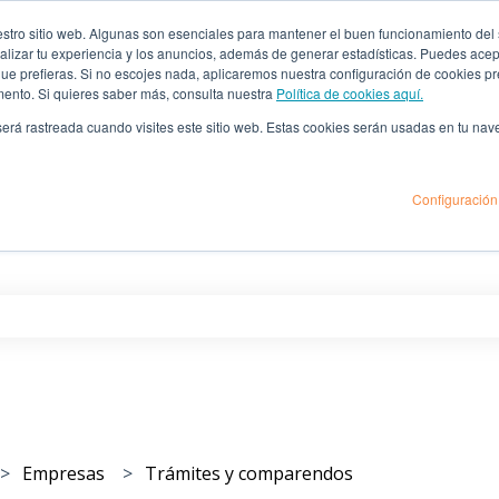
ro sitio web. Algunas son esenciales para mantener el buen funcionamiento del sit
lizar tu experiencia y los anuncios, además de generar estadísticas. Puedes acept
 que prefieras. Si no escojes nada, aplicaremos nuestra configuración de cookies 
mento. Si quieres saber más, consulta nuestra
Política de cookies aquí.
 será rastreada cuando visites este sitio web. Estas cookies serán usadas en tu na
Configuración
as
po de búsqueda está vacío.
Empresas
Trámites y comparendos