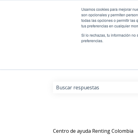
Usamos cookies para mejorar nuest
son opcionales y permiten persona
todas las opciones o permitir las
tus preferencias en cualquier mo
Si lo rechazas, tu información no
preferencias.
Déjanos resolver tus dud
No hay sugerencias porque el cam
Centro de ayuda Renting Colombia