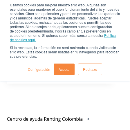
Usamos cookies para mejorar nuestro sitio web. Algunas son
esenciales para mantener el buen funcionamiento del sitio y nuestros
servicios. Otras son opcionales y permiten personalizar tu experiencia
Centro de ayuda de
Sitio
y los anuncios, además de generar estadísticas. Puedes aceptar
Renting Colombia
web
todas las cookies, rechazar todas las opciones o permitir las que
prefieras. Si no escojes nada, aplicaremos nuestra configuración
de cookies predeterminada. Podrás cambiar tus preferencias en
cualquier momento. Si quieres saber más, consulta nuestra
Política
de cookies aquí.
Si lo rechazas, tu información no será rastreada cuando visites este
sitio web. Estas cookies serán usadas en tu navegador para recordar
sus preferencias.
Déjanos resolver tus dudas
Configuración
Acepto
Rechazo
No hay sugerencias porque el campo de búsqueda est
Centro de ayuda Renting Colombia