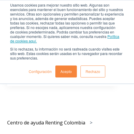
Usamos cookies para mejorar nuestro sitio web. Algunas son
esenciales para mantener el buen funcionamiento del sitio y nuestros
servicios. Otras son opcionales y permiten personalizar tu experiencia
Centro de ayuda de
Sitio
y los anuncios, además de generar estadísticas. Puedes aceptar
Renting Colombia
web
todas las cookies, rechazar todas las opciones o permitir las que
prefieras. Si no escojes nada, aplicaremos nuestra configuración
de cookies predeterminada. Podrás cambiar tus preferencias en
cualquier momento. Si quieres saber más, consulta nuestra
Política
de cookies aquí.
Si lo rechazas, tu información no será rastreada cuando visites este
sitio web. Estas cookies serán usadas en tu navegador para recordar
sus preferencias.
Déjanos resolver tus dudas
Configuración
Acepto
Rechazo
No hay sugerencias porque el campo de búsqueda est
Centro de ayuda Renting Colombia