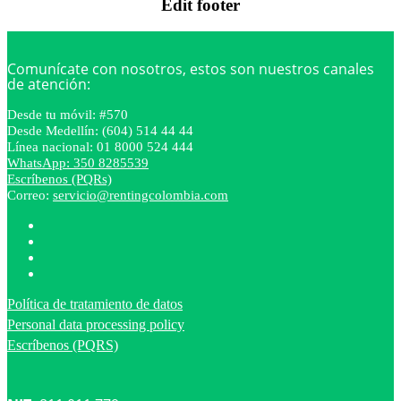
Edit footer
Comunícate con nosotros, estos son nuestros canales
de atención:
Desde tu móvil: #570
Desde Medellín: (604) 514 44 44
Línea nacional: 01 8000 524 444
WhatsApp: 350 8285539
Escríbenos (PQRs)
Correo:
servicio@rentingcolombia.com
Política de tratamiento de datos
Personal data processing policy
Escríbenos (PQRS)