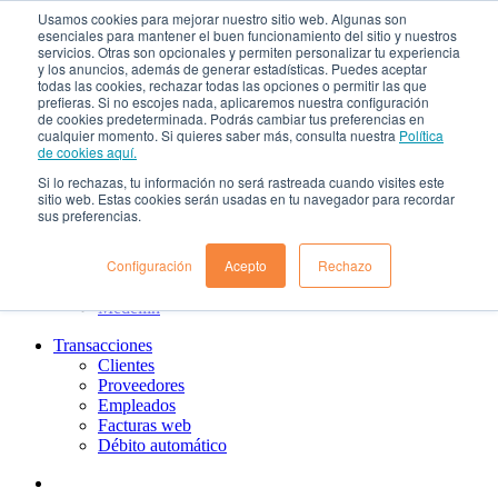
Usamos cookies para mejorar nuestro sitio web. Algunas son
¿Qué es el renting?
esenciales para mantener el buen funcionamiento del sitio y nuestros
Nosotros
servicios. Otras son opcionales y permiten personalizar tu experiencia
Nuestra cultura
y los anuncios, además de generar estadísticas. Puedes aceptar
todas las cookies, rechazar todas las opciones o permitir las que
Gobierno corporativo
prefieras. Si no escojes nada, aplicaremos nuestra configuración
Política de tratamiento de datos
de cookies predeterminada. Podrás cambiar tus preferencias en
Ayuda
cualquier momento. Si quieres saber más, consulta nuestra
Política
Guías de Usuario clientes
de cookies aquí.
Preguntas frecuentes
Si lo rechazas, tu información no será rastreada cuando visites este
PQRs
sitio web. Estas cookies serán usadas en tu navegador para recordar
Aprende más
sus preferencias.
¿Dónde estamos?
Barranquilla
Configuración
Acepto
Rechazo
Bogotá
Cali
Medellin
Transacciones
Clientes
Proveedores
Empleados
Facturas web
Débito automático