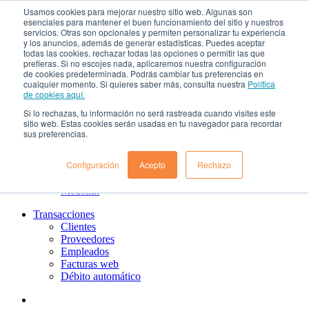
Usamos cookies para mejorar nuestro sitio web. Algunas son
¿Qué es el renting?
esenciales para mantener el buen funcionamiento del sitio y nuestros
Nosotros
servicios. Otras son opcionales y permiten personalizar tu experiencia
Nuestra cultura
y los anuncios, además de generar estadísticas. Puedes aceptar
todas las cookies, rechazar todas las opciones o permitir las que
Gobierno corporativo
prefieras. Si no escojes nada, aplicaremos nuestra configuración
Política de tratamiento de datos
de cookies predeterminada. Podrás cambiar tus preferencias en
Ayuda
cualquier momento. Si quieres saber más, consulta nuestra
Política
Guías de Usuario clientes
de cookies aquí.
Preguntas frecuentes
Si lo rechazas, tu información no será rastreada cuando visites este
PQRs
sitio web. Estas cookies serán usadas en tu navegador para recordar
Aprende más
sus preferencias.
¿Dónde estamos?
Barranquilla
Configuración
Acepto
Rechazo
Bogotá
Cali
Medellin
Transacciones
Clientes
Proveedores
Empleados
Facturas web
Débito automático