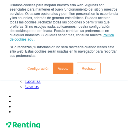
Usamos cookies para mejorar nuestro sitio web. Algunas son
esenciales para mantener el buen funcionamiento del sitio y nuestros
¿Qué es el renting?
servicios. Otras son opcionales y permiten personalizar tu experiencia
Blog
y los anuncios, además de generar estadísticas. Puedes aceptar
Todo sobre Renting Colombia
todas las cookies, rechazar todas las opciones o permitir las que
Blog de Localiza
prefieras. Si no escojes nada, aplicaremos nuestra configuración
Blog de Usados
de cookies predeterminada. Podrás cambiar tus preferencias en
cualquier momento. Si quieres saber más, consulta nuestra
Política
Contacto
de cookies aquí.
Renting Colombia
Localiza
Si lo rechazas, tu información no será rastreada cuando visites este
Usados
sitio web. Estas cookies serán usadas en tu navegador para recordar
sus preferencias.
¿Quiénes somos?
Gobierno corporativo
Política de tratamiento de datos
Configuración
Acepto
Rechazo
Preguntas frecuentes
Renting Colombia
Localiza
Usados