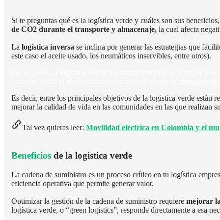
Si te preguntas qué es la logística verde y cuáles son sus beneficios
de CO2 durante el transporte y almacenaje,
la cual afecta negat
La
logística inversa
se
inclina por generar las estrategias que facili
este caso el aceite usado, los neumáticos inservibles, entre otros).
Por su parte,
la
logística verde
busca implementar un transporte eco
procesos sobre el medio ambiente, mediante el uso de
vehículos elé
Es decir, entre los principales objetivos de la logística verde están 
mejorar la calidad de vida en las comunidades en las que realizan s
Tal vez quieras leer:
Movilidad eléctrica en Colombia y el m
Beneficios
de la logística verde
La cadena de suministro es un proceso crítico en tu logística empres
eficiencia operativa que permite generar valor.
Optimizar la gestión de la cadena de suministro requiere
mejorar la
logística verde, o “green logistics”, responde directamente a esa ne