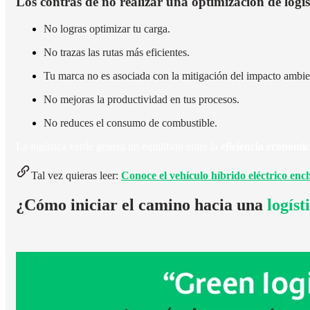
Los contras de no realizar una optimización de logís
No logras optimizar tu carga.
No trazas las rutas más eficientes.
Tu marca no es asociada con la mitigación del impacto ambie
No mejoras la productividad en tus procesos.
No reduces el consumo de combustible.
La logística verde genera un equilibrio entre la
eficiencia económi
Tal vez quieras leer:
Conoce el vehículo híbrido eléctrico enc
¿Cómo iniciar el camino hacia una
logíst