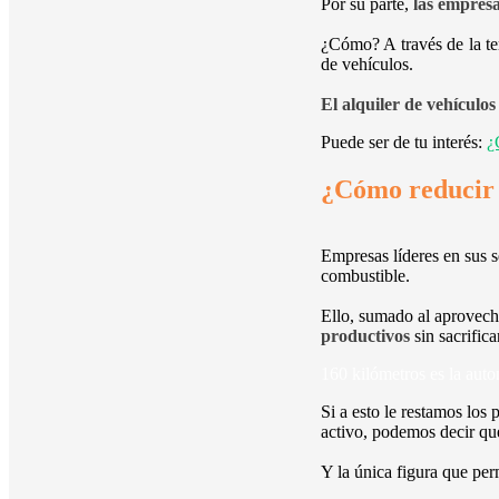
Por su parte,
las empresa
¿Cómo? A través de la te
de vehículos.
El alquiler de vehículos
Puede ser de tu interés:
¿
¿Cómo reducir c
Empresas líderes en sus 
combustible.
Ello, sumado al aprovecha
productivos
sin sacrific
160 kilómetros es la aut
Si a esto le restamos los
activo, podemos decir que
Y la única figura que per