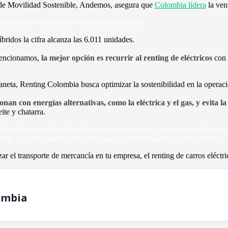
de Movilidad Sostenible, Andemos, asegura que
Colombia lidera
la ven
éctricos se vendieron en el país durante 2020
íbridos la cifra alcanza las 6.011 unidades.
mencionamos,
la mejor opción es recurrir al renting de eléctricos
con 
neta, Renting Colombia busca optimizar la sostenibilidad en la operaci
ionan
con energías alternativas, como la eléctrica y el gas, y evita
ite y chatarra.
as en Renting Colombia ahorran el equivalente a una piscina olímpica, 
mitir por cada camión de la flota que es reemplazado por uno eléctric
zar el transporte de mercancía en tu empresa, el renting de carros eléctr
ombia