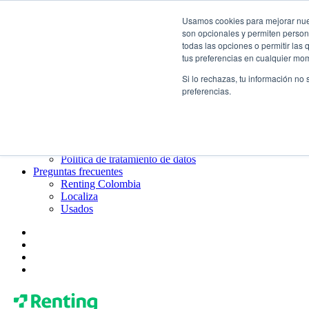
Usamos cookies para mejorar nuest
¿Qué es el renting?
son opcionales y permiten persona
Blog
todas las opciones o permitir las
Todo sobre Renting Colombia
tus preferencias en cualquier mo
Blog de Localiza
Blog de Usados
Si lo rechazas, tu información no
Contacto
preferencias.
Renting Colombia
Localiza
Usados
¿Quiénes somos?
Gobierno corporativo
Política de tratamiento de datos
Preguntas frecuentes
Renting Colombia
Localiza
Usados