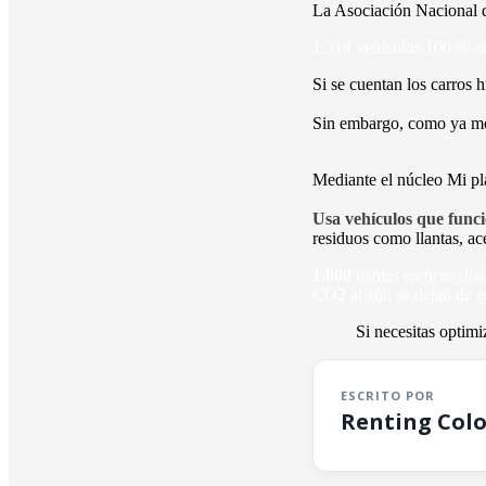
La Asociación Nacional 
1.314 vehículos 100 % el
Si se cuentan los carros h
Sin embargo, como ya 
Mediante el núcleo Mi pla
Usa vehículos que func
residuos como llantas, ace
1.000
llantas reencauchad
CO2 al año se dejan de e
Si necesitas optimi
ESCRITO POR
Renting Col