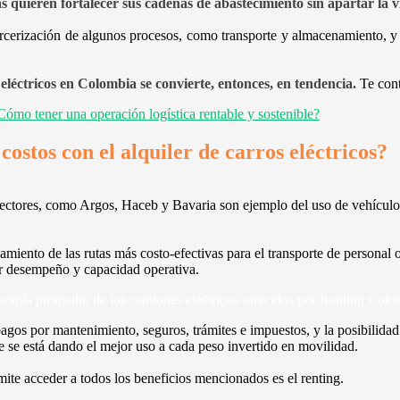
s quieren fortalecer sus cadenas de abastecimiento sin apartar la v
rcerización de algunos procesos, como transporte y almacenamiento, y l
 eléctricos en Colombia se convierte, entonces, en tendencia.
Te cont
Cómo tener una operación logística rentable y sostenible?
ostos con el alquiler de carros eléctricos?
sectores, como Argos, Haceb y Bavaria son ejemplo del uso de vehículos
miento de las rutas más costo-efectivas para el transporte de personal o
ar desempeño y capacidad operativa.
onomía promedio de los camiones eléctricos ofrecidos por Renting Colo
 pagos por mantenimiento, seguros, trámites e impuestos, y la posibilidad
 se está dando el mejor uso a cada peso invertido en movilidad.
mite acceder a todos los beneficios mencionados es el renting.