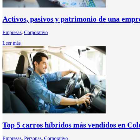
Activos, pasivos y patrimonio de una empr
Empresas
,
Corporativo
Leer más
Top 5 carros híbridos más vendidos en Co
Empresas
,
Personas
,
Corporativo