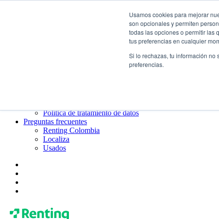
Usamos cookies para mejorar nuest
¿Qué es el renting?
son opcionales y permiten persona
Blog
todas las opciones o permitir las
Todo sobre Renting Colombia
tus preferencias en cualquier mo
Blog de Localiza
Blog de Usados
Si lo rechazas, tu información no
Contacto
preferencias.
Renting Colombia
Localiza
Usados
¿Quiénes somos?
Gobierno corporativo
Política de tratamiento de datos
Preguntas frecuentes
Renting Colombia
Localiza
Usados