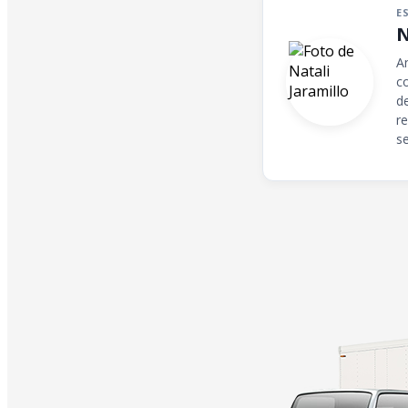
E
N
A
c
d
r
s