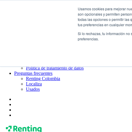
Usamos cookies para mejorar nuest
¿Qué es el renting?
son opcionales y permiten persona
Blog
todas las opciones o permitir las
Todo sobre Renting Colombia
tus preferencias en cualquier mo
Blog de Localiza
Blog de Usados
Si lo rechazas, tu información no
Contacto
preferencias.
Renting Colombia
Localiza
Usados
¿Quiénes somos?
Gobierno corporativo
Política de tratamiento de datos
Preguntas frecuentes
Renting Colombia
Localiza
Usados