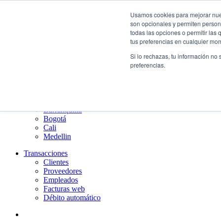
¿Qué es el renting?
Usamos cookies para mejorar nuest
Nosotros
son opcionales y permiten persona
Nuestra cultura
todas las opciones o permitir las
Gobierno corporativo
tus preferencias en cualquier mo
Política de tratamiento de datos
Si lo rechazas, tu información no
Ayuda
preferencias.
Guías de Usuario clientes
Preguntas frecuentes
PQRs
Aprende más
¿Dónde estamos?
Barranquilla
Bogotá
Cali
Medellin
Transacciones
Clientes
Proveedores
Empleados
Facturas web
Débito automático