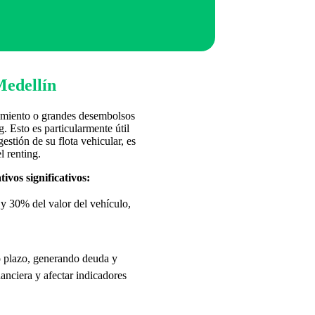
Medellín
damiento o grandes desembolsos
g. Esto es particularmente útil
estión de su flota vehicular, es
l renting.
ivos significativos:
 y 30% del valor del vehículo,
o plazo, generando deuda y
nanciera y afectar indicadores