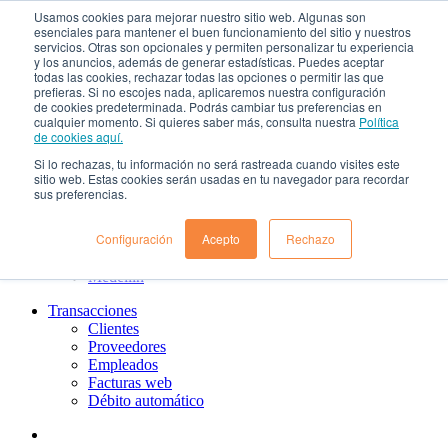
Usamos cookies para mejorar nuestro sitio web. Algunas son
¿Qué es el renting?
esenciales para mantener el buen funcionamiento del sitio y nuestros
Nosotros
servicios. Otras son opcionales y permiten personalizar tu experiencia
Nuestra cultura
y los anuncios, además de generar estadísticas. Puedes aceptar
todas las cookies, rechazar todas las opciones o permitir las que
Gobierno corporativo
prefieras. Si no escojes nada, aplicaremos nuestra configuración
Política de tratamiento de datos
de cookies predeterminada. Podrás cambiar tus preferencias en
Ayuda
cualquier momento. Si quieres saber más, consulta nuestra
Política
Guías de Usuario clientes
de cookies aquí.
Preguntas frecuentes
Si lo rechazas, tu información no será rastreada cuando visites este
PQRs
sitio web. Estas cookies serán usadas en tu navegador para recordar
Aprende más
sus preferencias.
¿Dónde estamos?
Barranquilla
Configuración
Acepto
Rechazo
Bogotá
Cali
Medellin
Transacciones
Clientes
Proveedores
Empleados
Facturas web
Débito automático