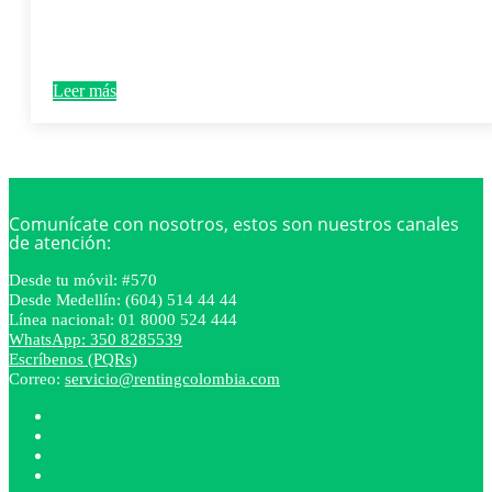
Leer más
Comunícate con nosotros, estos son nuestros canales
de atención:
Desde tu móvil: #570
Desde Medellín: (604) 514 44 44
Línea nacional: 01 8000 524 444
WhatsApp: 350 8285539
Escríbenos (PQRs)
Correo:
servicio@rentingcolombia.com