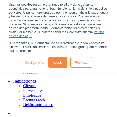
Usamos cookies para mejorar nuestro sitio web. Algunas son
¿Qué es el renting?
esenciales para mantener el buen funcionamiento del sitio y nuestros
Nosotros
servicios. Otras son opcionales y permiten personalizar tu experiencia
Nuestra cultura
y los anuncios, además de generar estadísticas. Puedes aceptar
todas las cookies, rechazar todas las opciones o permitir las que
Gobierno corporativo
prefieras. Si no escojes nada, aplicaremos nuestra configuración
Política de tratamiento de datos
de cookies predeterminada. Podrás cambiar tus preferencias en
Ayuda
cualquier momento. Si quieres saber más, consulta nuestra
Política
Guías de Usuario clientes
de cookies aquí.
Preguntas frecuentes
Si lo rechazas, tu información no será rastreada cuando visites este
PQRs
sitio web. Estas cookies serán usadas en tu navegador para recordar
Aprende más
sus preferencias.
¿Dónde estamos?
Barranquilla
Configuración
Acepto
Rechazo
Bogotá
Cali
Medellin
Transacciones
Clientes
Proveedores
Empleados
Facturas web
Débito automático