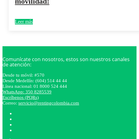
movilidad!
Leer más
Comunícate con nosotros, estos son nuestros canales
de atención:
Desde tu móvil: #570
Desde Medellín: (604) 514 44 44
Línea nacional: 01 8000 524 444
WhatsApp: 350 8285539
Escríbenos (PQRs)
Correo:
servicio@rentingcolombia.com