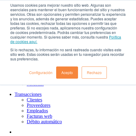
Usamos cookies para mejorar nuestro sitio web. Algunas son
¿Qué es el renting?
esenciales para mantener el buen funcionamiento del sitio y nuestros
Nosotros
servicios. Otras son opcionales y permiten personalizar tu experiencia
Nuestra cultura
y los anuncios, además de generar estadísticas. Puedes aceptar
todas las cookies, rechazar todas las opciones o permitir las que
Gobierno corporativo
prefieras. Si no escojes nada, aplicaremos nuestra configuración
Política de tratamiento de datos
de cookies predeterminada. Podrás cambiar tus preferencias en
Ayuda
cualquier momento. Si quieres saber más, consulta nuestra
Política
Guías de Usuario clientes
de cookies aquí.
Preguntas frecuentes
Si lo rechazas, tu información no será rastreada cuando visites este
PQRs
sitio web. Estas cookies serán usadas en tu navegador para recordar
Aprende más
sus preferencias.
¿Dónde estamos?
Barranquilla
Configuración
Acepto
Rechazo
Bogotá
Cali
Medellin
Transacciones
Clientes
Proveedores
Empleados
Facturas web
Débito automático