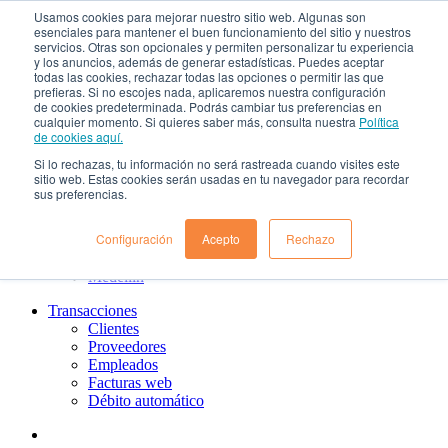
Usamos cookies para mejorar nuestro sitio web. Algunas son
¿Qué es el renting?
esenciales para mantener el buen funcionamiento del sitio y nuestros
Nosotros
servicios. Otras son opcionales y permiten personalizar tu experiencia
Nuestra cultura
y los anuncios, además de generar estadísticas. Puedes aceptar
todas las cookies, rechazar todas las opciones o permitir las que
Gobierno corporativo
prefieras. Si no escojes nada, aplicaremos nuestra configuración
Política de tratamiento de datos
de cookies predeterminada. Podrás cambiar tus preferencias en
Ayuda
cualquier momento. Si quieres saber más, consulta nuestra
Política
Guías de Usuario clientes
de cookies aquí.
Preguntas frecuentes
Si lo rechazas, tu información no será rastreada cuando visites este
PQRs
sitio web. Estas cookies serán usadas en tu navegador para recordar
Aprende más
sus preferencias.
¿Dónde estamos?
Barranquilla
Configuración
Acepto
Rechazo
Bogotá
Cali
Medellin
Transacciones
Clientes
Proveedores
Empleados
Facturas web
Débito automático