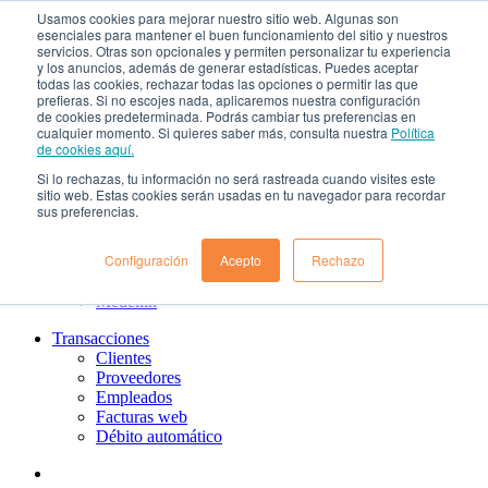
Usamos cookies para mejorar nuestro sitio web. Algunas son
¿Qué es el renting?
esenciales para mantener el buen funcionamiento del sitio y nuestros
Nosotros
servicios. Otras son opcionales y permiten personalizar tu experiencia
Nuestra cultura
y los anuncios, además de generar estadísticas. Puedes aceptar
todas las cookies, rechazar todas las opciones o permitir las que
Gobierno corporativo
prefieras. Si no escojes nada, aplicaremos nuestra configuración
Política de tratamiento de datos
de cookies predeterminada. Podrás cambiar tus preferencias en
Ayuda
cualquier momento. Si quieres saber más, consulta nuestra
Política
Guías de Usuario clientes
de cookies aquí.
Preguntas frecuentes
Si lo rechazas, tu información no será rastreada cuando visites este
PQRs
sitio web. Estas cookies serán usadas en tu navegador para recordar
Aprende más
sus preferencias.
¿Dónde estamos?
Barranquilla
Configuración
Acepto
Rechazo
Bogotá
Cali
Medellin
Transacciones
Clientes
Proveedores
Empleados
Facturas web
Débito automático