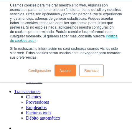
Usamos cookies para mejorar nuestro sitio web. Algunas son
¿Qué es el renting?
esenciales para mantener el buen funcionamiento del sitio y nuestros
Nosotros
servicios. Otras son opcionales y permiten personalizar tu experiencia
Nuestra cultura
y los anuncios, además de generar estadísticas. Puedes aceptar
todas las cookies, rechazar todas las opciones o permitir las que
Gobierno corporativo
prefieras. Si no escojes nada, aplicaremos nuestra configuración
Política de tratamiento de datos
de cookies predeterminada. Podrás cambiar tus preferencias en
Ayuda
cualquier momento. Si quieres saber más, consulta nuestra
Política
Guías de Usuario clientes
de cookies aquí.
Preguntas frecuentes
Si lo rechazas, tu información no será rastreada cuando visites este
PQRs
sitio web. Estas cookies serán usadas en tu navegador para recordar
Aprende más
sus preferencias.
¿Dónde estamos?
Barranquilla
Configuración
Acepto
Rechazo
Bogotá
Cali
Medellin
Transacciones
Clientes
Proveedores
Empleados
Facturas web
Débito automático