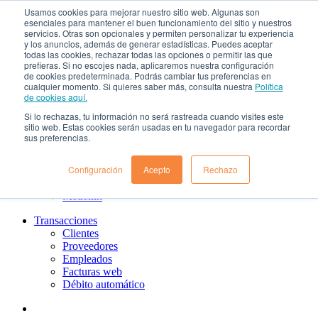
Usamos cookies para mejorar nuestro sitio web. Algunas son
¿Qué es el renting?
esenciales para mantener el buen funcionamiento del sitio y nuestros
Nosotros
servicios. Otras son opcionales y permiten personalizar tu experiencia
Nuestra cultura
y los anuncios, además de generar estadísticas. Puedes aceptar
todas las cookies, rechazar todas las opciones o permitir las que
Gobierno corporativo
prefieras. Si no escojes nada, aplicaremos nuestra configuración
Política de tratamiento de datos
de cookies predeterminada. Podrás cambiar tus preferencias en
Ayuda
cualquier momento. Si quieres saber más, consulta nuestra
Política
Guías de Usuario clientes
de cookies aquí.
Preguntas frecuentes
Si lo rechazas, tu información no será rastreada cuando visites este
PQRs
sitio web. Estas cookies serán usadas en tu navegador para recordar
Aprende más
sus preferencias.
¿Dónde estamos?
Barranquilla
Configuración
Acepto
Rechazo
Bogotá
Cali
Medellin
Transacciones
Clientes
Proveedores
Empleados
Facturas web
Débito automático