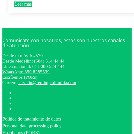
Leer más
Comunícate con nosotros, estos son nuestros canales
de atención:
Desde tu móvil: #570
Desde Medellín: (604) 514 44 44
Línea nacional: 01 8000 524 444
WhatsApp: 350 8285539
Escríbenos (PQRs)
Correo:
servicio@rentingcolombia.com
Política de tratamiento de datos
Personal data processing policy
Escríbenos (PQRS)