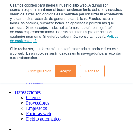
Usamos cookies para mejorar nuestro sitio web. Algunas son
¿Qué es el renting?
esenciales para mantener el buen funcionamiento del sitio y nuestros
Nosotros
servicios. Otras son opcionales y permiten personalizar tu experiencia
Nuestra cultura
y los anuncios, además de generar estadísticas. Puedes aceptar
todas las cookies, rechazar todas las opciones o permitir las que
Gobierno corporativo
prefieras. Si no escojes nada, aplicaremos nuestra configuración
Política de tratamiento de datos
de cookies predeterminada. Podrás cambiar tus preferencias en
Ayuda
cualquier momento. Si quieres saber más, consulta nuestra
Política
Guías de Usuario clientes
de cookies aquí.
Preguntas frecuentes
Si lo rechazas, tu información no será rastreada cuando visites este
PQRs
sitio web. Estas cookies serán usadas en tu navegador para recordar
Aprende más
sus preferencias.
¿Dónde estamos?
Barranquilla
Configuración
Acepto
Rechazo
Bogotá
Cali
Medellin
Transacciones
Clientes
Proveedores
Empleados
Facturas web
Débito automático