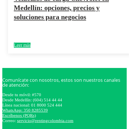
Medellín: opciones, precios y
soluciones para negocios
Leer más
Comunícate con nosotros, estos son nuestros canales
de atención:
Desde tu móvil: #570
Desde Medellín: (604) 514 44 44
Línea nacional: 01 8000 524 444
WhatsApp: 350 8285539
Escríbenos (PQRs)
Correo:
servicio@rentingcolombia.com