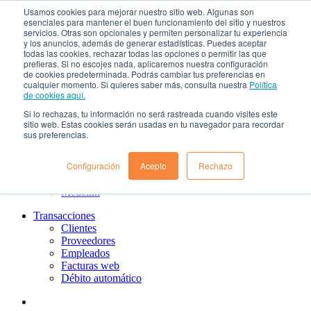
Usamos cookies para mejorar nuestro sitio web. Algunas son
¿Qué es el renting?
esenciales para mantener el buen funcionamiento del sitio y nuestros
Nosotros
servicios. Otras son opcionales y permiten personalizar tu experiencia
Nuestra cultura
y los anuncios, además de generar estadísticas. Puedes aceptar
todas las cookies, rechazar todas las opciones o permitir las que
Gobierno corporativo
prefieras. Si no escojes nada, aplicaremos nuestra configuración
Política de tratamiento de datos
de cookies predeterminada. Podrás cambiar tus preferencias en
Ayuda
cualquier momento. Si quieres saber más, consulta nuestra
Política
Guías de Usuario clientes
de cookies aquí.
Preguntas frecuentes
Si lo rechazas, tu información no será rastreada cuando visites este
PQRs
sitio web. Estas cookies serán usadas en tu navegador para recordar
Aprende más
sus preferencias.
¿Dónde estamos?
Barranquilla
Configuración
Acepto
Rechazo
Bogotá
Cali
Medellin
Transacciones
Clientes
Proveedores
Empleados
Facturas web
Débito automático