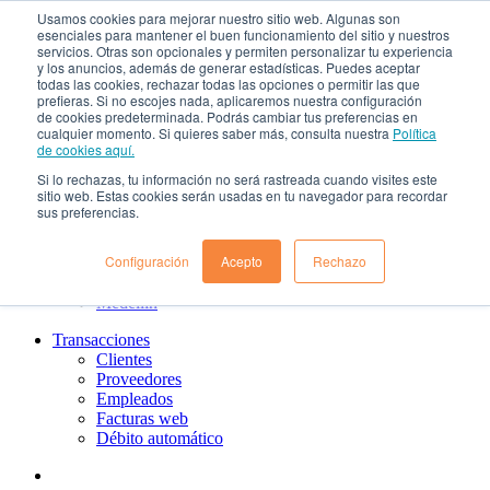
Usamos cookies para mejorar nuestro sitio web. Algunas son
¿Qué es el renting?
esenciales para mantener el buen funcionamiento del sitio y nuestros
Nosotros
servicios. Otras son opcionales y permiten personalizar tu experiencia
Nuestra cultura
y los anuncios, además de generar estadísticas. Puedes aceptar
todas las cookies, rechazar todas las opciones o permitir las que
Gobierno corporativo
prefieras. Si no escojes nada, aplicaremos nuestra configuración
Política de tratamiento de datos
de cookies predeterminada. Podrás cambiar tus preferencias en
Ayuda
cualquier momento. Si quieres saber más, consulta nuestra
Política
Guías de Usuario clientes
de cookies aquí.
Preguntas frecuentes
Si lo rechazas, tu información no será rastreada cuando visites este
PQRs
sitio web. Estas cookies serán usadas en tu navegador para recordar
Aprende más
sus preferencias.
¿Dónde estamos?
Barranquilla
Configuración
Acepto
Rechazo
Bogotá
Cali
Medellin
Transacciones
Clientes
Proveedores
Empleados
Facturas web
Débito automático