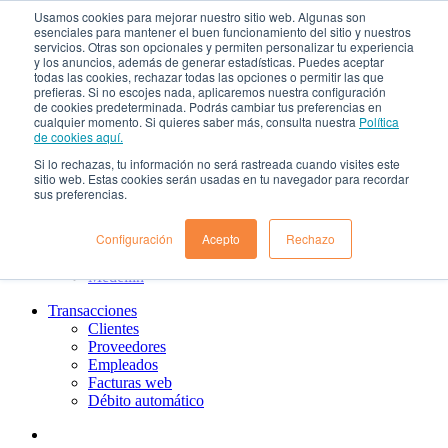
Usamos cookies para mejorar nuestro sitio web. Algunas son
¿Qué es el renting?
esenciales para mantener el buen funcionamiento del sitio y nuestros
Nosotros
servicios. Otras son opcionales y permiten personalizar tu experiencia
Nuestra cultura
y los anuncios, además de generar estadísticas. Puedes aceptar
todas las cookies, rechazar todas las opciones o permitir las que
Gobierno corporativo
prefieras. Si no escojes nada, aplicaremos nuestra configuración
Política de tratamiento de datos
de cookies predeterminada. Podrás cambiar tus preferencias en
Ayuda
cualquier momento. Si quieres saber más, consulta nuestra
Política
Guías de Usuario clientes
de cookies aquí.
Preguntas frecuentes
Si lo rechazas, tu información no será rastreada cuando visites este
PQRs
sitio web. Estas cookies serán usadas en tu navegador para recordar
Aprende más
sus preferencias.
¿Dónde estamos?
Barranquilla
Configuración
Acepto
Rechazo
Bogotá
Cali
Medellin
Transacciones
Clientes
Proveedores
Empleados
Facturas web
Débito automático