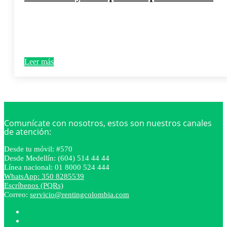
Leer más
Comunícate con nosotros, estos son nuestros canales
de atención:
Desde tu móvil: #570
Desde Medellín: (604) 514 44 44
Línea nacional: 01 8000 524 444
WhatsApp: 350 8285539
Escríbenos (PQRs)
Correo:
servicio@rentingcolombia.com