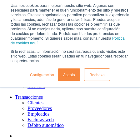
Usamos cookies para mejorar nuestro sitio web. Algunas son
¿Qué es el renting?
esenciales para mantener el buen funcionamiento del sitio y nuestros
Nosotros
servicios. Otras son opcionales y permiten personalizar tu experiencia
Nuestra cultura
y los anuncios, además de generar estadísticas. Puedes aceptar
todas las cookies, rechazar todas las opciones o permitir las que
Gobierno corporativo
prefieras. Si no escojes nada, aplicaremos nuestra configuración
Política de tratamiento de datos
de cookies predeterminada. Podrás cambiar tus preferencias en
Ayuda
cualquier momento. Si quieres saber más, consulta nuestra
Política
Guías de Usuario clientes
de cookies aquí.
Preguntas frecuentes
Si lo rechazas, tu información no será rastreada cuando visites este
PQRs
sitio web. Estas cookies serán usadas en tu navegador para recordar
Aprende más
sus preferencias.
¿Dónde estamos?
Barranquilla
Configuración
Acepto
Rechazo
Bogotá
Cali
Medellin
Transacciones
Clientes
Proveedores
Empleados
Facturas web
Débito automático