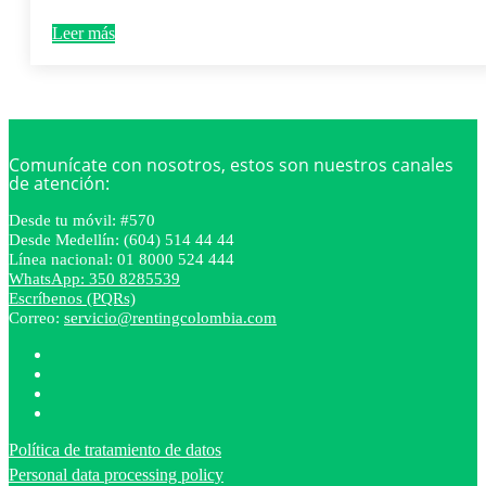
Leer más
Comunícate con nosotros, estos son nuestros canales
de atención:
Desde tu móvil: #570
Desde Medellín: (604) 514 44 44
Línea nacional: 01 8000 524 444
WhatsApp: 350 8285539
Escríbenos (PQRs)
Correo:
servicio@rentingcolombia.com
Política de tratamiento de datos
Personal data processing policy