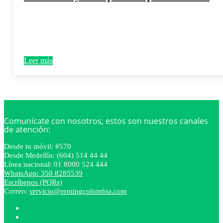
Leer más
Comunícate con nosotros, estos son nuestros canales
de atención:
Desde tu móvil: #570
Desde Medellín: (604) 514 44 44
Línea nacional: 01 8000 524 444
WhatsApp: 350 8285539
Escríbenos (PQRs)
Correo:
servicio@rentingcolombia.com