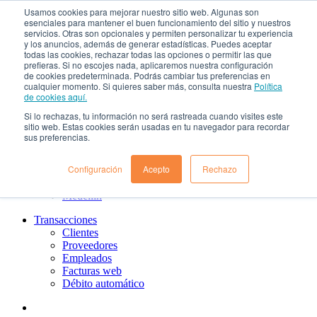
Usamos cookies para mejorar nuestro sitio web. Algunas son
¿Qué es el renting?
esenciales para mantener el buen funcionamiento del sitio y nuestros
Nosotros
servicios. Otras son opcionales y permiten personalizar tu experiencia
Nuestra cultura
y los anuncios, además de generar estadísticas. Puedes aceptar
todas las cookies, rechazar todas las opciones o permitir las que
Gobierno corporativo
prefieras. Si no escojes nada, aplicaremos nuestra configuración
Política de tratamiento de datos
de cookies predeterminada. Podrás cambiar tus preferencias en
Ayuda
cualquier momento. Si quieres saber más, consulta nuestra
Política
Guías de Usuario clientes
de cookies aquí.
Preguntas frecuentes
Si lo rechazas, tu información no será rastreada cuando visites este
PQRs
sitio web. Estas cookies serán usadas en tu navegador para recordar
Aprende más
sus preferencias.
¿Dónde estamos?
Barranquilla
Configuración
Acepto
Rechazo
Bogotá
Cali
Medellin
Transacciones
Clientes
Proveedores
Empleados
Facturas web
Débito automático