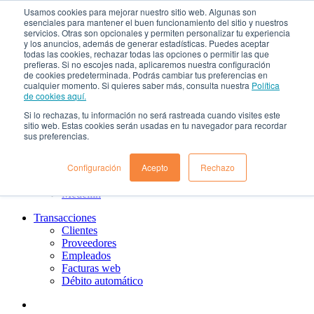
Usamos cookies para mejorar nuestro sitio web. Algunas son
¿Qué es el renting?
esenciales para mantener el buen funcionamiento del sitio y nuestros
Nosotros
servicios. Otras son opcionales y permiten personalizar tu experiencia
Nuestra cultura
y los anuncios, además de generar estadísticas. Puedes aceptar
todas las cookies, rechazar todas las opciones o permitir las que
Gobierno corporativo
prefieras. Si no escojes nada, aplicaremos nuestra configuración
Política de tratamiento de datos
de cookies predeterminada. Podrás cambiar tus preferencias en
Ayuda
cualquier momento. Si quieres saber más, consulta nuestra
Política
Guías de Usuario clientes
de cookies aquí.
Preguntas frecuentes
Si lo rechazas, tu información no será rastreada cuando visites este
PQRs
sitio web. Estas cookies serán usadas en tu navegador para recordar
Aprende más
sus preferencias.
¿Dónde estamos?
Barranquilla
Configuración
Acepto
Rechazo
Bogotá
Cali
Medellin
Transacciones
Clientes
Proveedores
Empleados
Facturas web
Débito automático