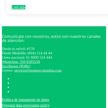
Leer más
Comunícate con nosotros, estos son nuestros canales
de atención:
Desde tu móvil: #570
Desde Medellín: (604) 514 44 44
Línea nacional: 01 8000 524 444
WhatsApp: 350 8285539
Escríbenos (PQRs)
Correo:
servicio@rentingcolombia.com
Política de tratamiento de datos
Personal data processing policy