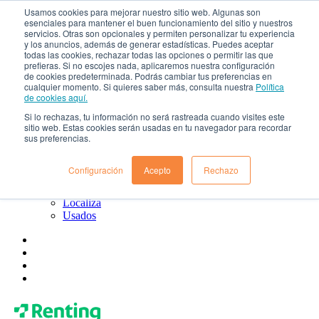
Usamos cookies para mejorar nuestro sitio web. Algunas son
esenciales para mantener el buen funcionamiento del sitio y nuestros
¿Qué es el renting?
servicios. Otras son opcionales y permiten personalizar tu experiencia
Blog
y los anuncios, además de generar estadísticas. Puedes aceptar
Todo sobre Renting Colombia
todas las cookies, rechazar todas las opciones o permitir las que
Blog de Localiza
prefieras. Si no escojes nada, aplicaremos nuestra configuración
Blog de Usados
de cookies predeterminada. Podrás cambiar tus preferencias en
cualquier momento. Si quieres saber más, consulta nuestra
Política
Contacto
de cookies aquí.
Renting Colombia
Localiza
Si lo rechazas, tu información no será rastreada cuando visites este
Usados
sitio web. Estas cookies serán usadas en tu navegador para recordar
sus preferencias.
¿Quiénes somos?
Gobierno corporativo
Política de tratamiento de datos
Configuración
Acepto
Rechazo
Preguntas frecuentes
Renting Colombia
Localiza
Usados