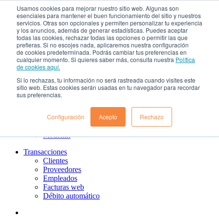
Usamos cookies para mejorar nuestro sitio web. Algunas son
¿Qué es el renting?
esenciales para mantener el buen funcionamiento del sitio y nuestros
Nosotros
servicios. Otras son opcionales y permiten personalizar tu experiencia
Nuestra cultura
y los anuncios, además de generar estadísticas. Puedes aceptar
todas las cookies, rechazar todas las opciones o permitir las que
Gobierno corporativo
prefieras. Si no escojes nada, aplicaremos nuestra configuración
Política de tratamiento de datos
de cookies predeterminada. Podrás cambiar tus preferencias en
Ayuda
cualquier momento. Si quieres saber más, consulta nuestra
Política
Guías de Usuario clientes
de cookies aquí.
Preguntas frecuentes
Si lo rechazas, tu información no será rastreada cuando visites este
PQRs
sitio web. Estas cookies serán usadas en tu navegador para recordar
Aprende más
sus preferencias.
¿Dónde estamos?
Barranquilla
Configuración
Acepto
Rechazo
Bogotá
Cali
Medellin
Transacciones
Clientes
Proveedores
Empleados
Facturas web
Débito automático