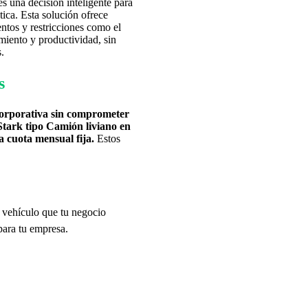
s una decisión inteligente para
ica. Esta solución ofrece
ntos y restricciones como el
miento y productividad, sin
.
s
 corporativa sin comprometer
 Stark tipo Camión liviano en
a cuota mensual fija.
Estos
e vehículo que tu negocio
para tu empresa.