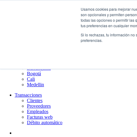
¿Qué es el renting?
Usamos cookies para mejorar nuest
Nosotros
son opcionales y permiten persona
Nuestra cultura
todas las opciones o permitir las
Gobierno corporativo
tus preferencias en cualquier mo
Política de tratamiento de datos
Si lo rechazas, tu información no
Ayuda
preferencias.
Guías de Usuario clientes
Preguntas frecuentes
PQRs
Aprende más
¿Dónde estamos?
Barranquilla
Bogotá
Cali
Medellin
Transacciones
Clientes
Proveedores
Empleados
Facturas web
Débito automático