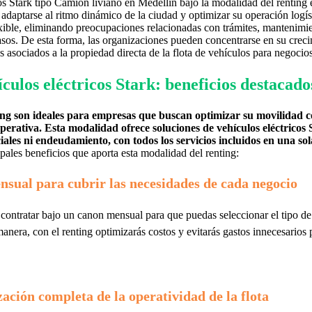
os Stark tipo Camión liviano en Medellín bajo la modalidad del renting e
adaptarse al ritmo dinámico de la ciudad y optimizar su operación logíst
exible, eliminando preocupaciones relacionadas con trámites, mantenimie
casos. De esta forma, las organizaciones pueden concentrarse en su creci
s asociados a la propiedad directa de la flota de vehículos para negocios
culos eléctricos Stark: beneficios destacado
ting son ideales para empresas que buscan optimizar su movilidad
operativa. Esta modalidad ofrece soluciones de vehículos eléctricos
ciales ni endeudamiento, con todos los servicios incluidos en una sol
pales beneficios que aporta esta modalidad del renting:
sual para cubrir las necesidades de cada negocio
 contratar bajo un canon mensual para que puedas seleccionar el tipo d
manera, con el renting optimizarás costos y evitarás gastos innecesarios 
zación completa de la operatividad de la flota