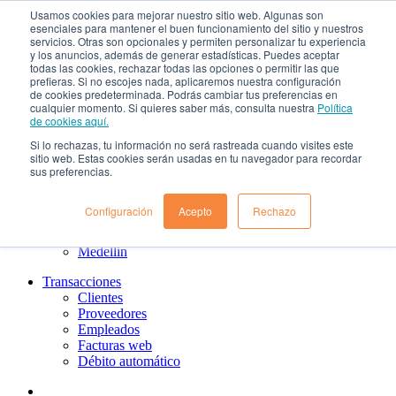
Usamos cookies para mejorar nuestro sitio web. Algunas son
esenciales para mantener el buen funcionamiento del sitio y nuestros
¿Qué es el renting?
servicios. Otras son opcionales y permiten personalizar tu experiencia
Nosotros
y los anuncios, además de generar estadísticas. Puedes aceptar
Nuestra cultura
todas las cookies, rechazar todas las opciones o permitir las que
Gobierno corporativo
prefieras. Si no escojes nada, aplicaremos nuestra configuración
Política de tratamiento de datos
de cookies predeterminada. Podrás cambiar tus preferencias en
cualquier momento. Si quieres saber más, consulta nuestra
Política
Ayuda
de cookies aquí.
Guías de Usuario clientes
Preguntas frecuentes
Si lo rechazas, tu información no será rastreada cuando visites este
PQRs
sitio web. Estas cookies serán usadas en tu navegador para recordar
sus preferencias.
Aprende más
¿Dónde estamos?
Barranquilla
Configuración
Acepto
Rechazo
Bogotá
Cali
Medellin
Transacciones
Clientes
Proveedores
Empleados
Facturas web
Débito automático