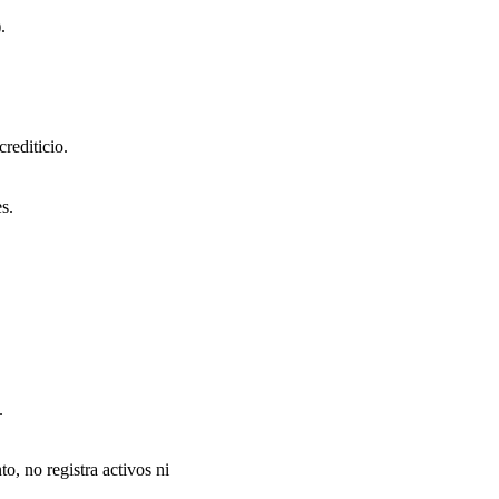
.
crediticio.
s.
.
o, no registra activos ni