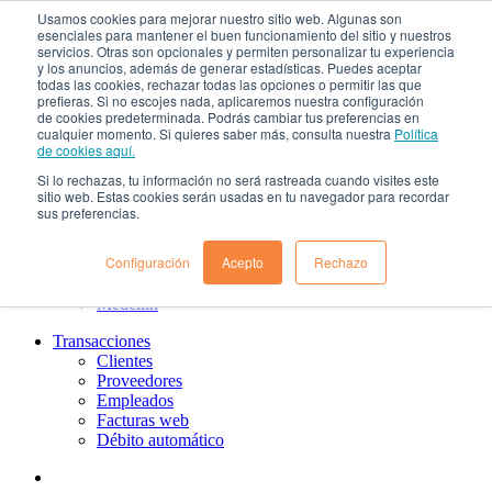
Usamos cookies para mejorar nuestro sitio web. Algunas son
¿Qué es el renting?
esenciales para mantener el buen funcionamiento del sitio y nuestros
Nosotros
servicios. Otras son opcionales y permiten personalizar tu experiencia
Nuestra cultura
y los anuncios, además de generar estadísticas. Puedes aceptar
todas las cookies, rechazar todas las opciones o permitir las que
Gobierno corporativo
prefieras. Si no escojes nada, aplicaremos nuestra configuración
Política de tratamiento de datos
de cookies predeterminada. Podrás cambiar tus preferencias en
Ayuda
cualquier momento. Si quieres saber más, consulta nuestra
Política
Guías de Usuario clientes
de cookies aquí.
Preguntas frecuentes
Si lo rechazas, tu información no será rastreada cuando visites este
PQRs
sitio web. Estas cookies serán usadas en tu navegador para recordar
Aprende más
sus preferencias.
¿Dónde estamos?
Barranquilla
Configuración
Acepto
Rechazo
Bogotá
Cali
Medellin
Transacciones
Clientes
Proveedores
Empleados
Facturas web
Débito automático