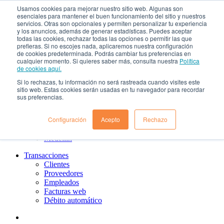
Usamos cookies para mejorar nuestro sitio web. Algunas son
¿Qué es el renting?
esenciales para mantener el buen funcionamiento del sitio y nuestros
Nosotros
servicios. Otras son opcionales y permiten personalizar tu experiencia
Nuestra cultura
y los anuncios, además de generar estadísticas. Puedes aceptar
todas las cookies, rechazar todas las opciones o permitir las que
Gobierno corporativo
prefieras. Si no escojes nada, aplicaremos nuestra configuración
Política de tratamiento de datos
de cookies predeterminada. Podrás cambiar tus preferencias en
Ayuda
cualquier momento. Si quieres saber más, consulta nuestra
Política
Guías de Usuario clientes
de cookies aquí.
Preguntas frecuentes
Si lo rechazas, tu información no será rastreada cuando visites este
PQRs
sitio web. Estas cookies serán usadas en tu navegador para recordar
Aprende más
sus preferencias.
¿Dónde estamos?
Barranquilla
Configuración
Acepto
Rechazo
Bogotá
Cali
Medellin
Transacciones
Clientes
Proveedores
Empleados
Facturas web
Débito automático