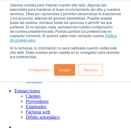
Usamos cookies para mejorar nuestro sitio web. Algunas son
¿Qué es el renting?
esenciales para mantener el buen funcionamiento del sitio y nuestros
Nosotros
servicios. Otras son opcionales y permiten personalizar tu experiencia
Nuestra cultura
y los anuncios, además de generar estadísticas. Puedes aceptar
todas las cookies, rechazar todas las opciones o permitir las que
Gobierno corporativo
prefieras. Si no escojes nada, aplicaremos nuestra configuración
Política de tratamiento de datos
de cookies predeterminada. Podrás cambiar tus preferencias en
Ayuda
cualquier momento. Si quieres saber más, consulta nuestra
Política
Guías de Usuario clientes
de cookies aquí.
Preguntas frecuentes
Si lo rechazas, tu información no será rastreada cuando visites este
PQRs
sitio web. Estas cookies serán usadas en tu navegador para recordar
Aprende más
sus preferencias.
¿Dónde estamos?
Barranquilla
Configuración
Acepto
Rechazo
Bogotá
Cali
Medellin
Transacciones
Clientes
Proveedores
Empleados
Facturas web
Débito automático