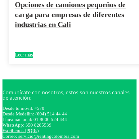
Opciones de camiones pequeños de
carga para empresas de diferentes
industrias en Cali
Leer más
Comunícate con nosotros, estos son nuestros canales
de atención:
Desde tu móvil: #570
Desde Medellín: (604) 514 44 44
Línea nacional: 01 8000 524 444
WhatsApp: 350 8285539
Escríbenos (PQRs)
Correo:
servicio@rentingcolombia.com