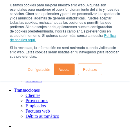
Usamos cookies para mejorar nuestro sitio web. Algunas son
¿Qué es el renting?
esenciales para mantener el buen funcionamiento del sitio y nuestros
Nosotros
servicios. Otras son opcionales y permiten personalizar tu experiencia
Nuestra cultura
y los anuncios, además de generar estadísticas. Puedes aceptar
todas las cookies, rechazar todas las opciones o permitir las que
Gobierno corporativo
prefieras. Si no escojes nada, aplicaremos nuestra configuración
Política de tratamiento de datos
de cookies predeterminada. Podrás cambiar tus preferencias en
Ayuda
cualquier momento. Si quieres saber más, consulta nuestra
Política
Guías de Usuario clientes
de cookies aquí.
Preguntas frecuentes
Si lo rechazas, tu información no será rastreada cuando visites este
PQRs
sitio web. Estas cookies serán usadas en tu navegador para recordar
Aprende más
sus preferencias.
¿Dónde estamos?
Barranquilla
Configuración
Acepto
Rechazo
Bogotá
Cali
Medellin
Transacciones
Clientes
Proveedores
Empleados
Facturas web
Débito automático