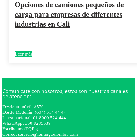
Opciones de camiones pequeños de
carga para empresas de diferentes
industrias en Cali
Leer más
Comunícate con nosotros, estos son nuestros canales
de atención:
Desde tu móvil: #570
Desde Medellín: (604) 514 44 44
Línea nacional: 01 8000 524 444
WhatsApp: 350 8285539
Escríbenos (PQRs)
Correo:
servicio@rentingcolombia.com