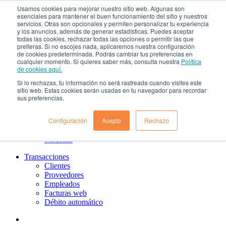
Usamos cookies para mejorar nuestro sitio web. Algunas son
¿Qué es el renting?
esenciales para mantener el buen funcionamiento del sitio y nuestros
Nosotros
servicios. Otras son opcionales y permiten personalizar tu experiencia
Nuestra cultura
y los anuncios, además de generar estadísticas. Puedes aceptar
todas las cookies, rechazar todas las opciones o permitir las que
Gobierno corporativo
prefieras. Si no escojes nada, aplicaremos nuestra configuración
Política de tratamiento de datos
de cookies predeterminada. Podrás cambiar tus preferencias en
Ayuda
cualquier momento. Si quieres saber más, consulta nuestra
Política
Guías de Usuario clientes
de cookies aquí.
Preguntas frecuentes
Si lo rechazas, tu información no será rastreada cuando visites este
PQRs
sitio web. Estas cookies serán usadas en tu navegador para recordar
Aprende más
sus preferencias.
¿Dónde estamos?
Barranquilla
Configuración
Acepto
Rechazo
Bogotá
Cali
Medellin
Transacciones
Clientes
Proveedores
Empleados
Facturas web
Débito automático