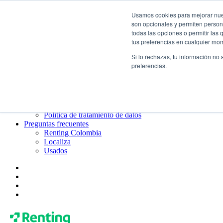
Usamos cookies para mejorar nuest
¿Qué es el renting?
son opcionales y permiten persona
Blog
todas las opciones o permitir las
Todo sobre Renting Colombia
tus preferencias en cualquier mo
Blog de Localiza
Blog de Usados
Si lo rechazas, tu información no
Contacto
preferencias.
Renting Colombia
Localiza
Usados
¿Quiénes somos?
Gobierno corporativo
Política de tratamiento de datos
Preguntas frecuentes
Renting Colombia
Localiza
Usados