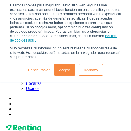
Usamos cookies para mejorar nuestro sitio web. Algunas son
esenciales para mantener el buen funcionamiento del sitio y nuestros
¿Qué es el renting?
servicios. Otras son opcionales y permiten personalizar tu experiencia
Blog
y los anuncios, además de generar estadísticas. Puedes aceptar
Todo sobre Renting Colombia
todas las cookies, rechazar todas las opciones o permitir las que
Blog de Localiza
prefieras. Si no escojes nada, aplicaremos nuestra configuración
Blog de Usados
de cookies predeterminada. Podrás cambiar tus preferencias en
cualquier momento. Si quieres saber más, consulta nuestra
Política
Contacto
de cookies aquí.
Renting Colombia
Localiza
Si lo rechazas, tu información no será rastreada cuando visites este
Usados
sitio web. Estas cookies serán usadas en tu navegador para recordar
sus preferencias.
¿Quiénes somos?
Gobierno corporativo
Política de tratamiento de datos
Configuración
Acepto
Rechazo
Preguntas frecuentes
Renting Colombia
Localiza
Usados