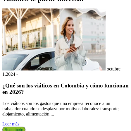
octubre
1,2024 -
1
¿Qué son los viáticos en Colombia y cómo funcionan
en 2026?
Los viáticos son los gastos que una empresa reconoce a un
E
trabajador cuando se desplaza por motivos laborales: transporte,
e
alojamiento, alimentación ...
p
Leer más
L
Suscríbete