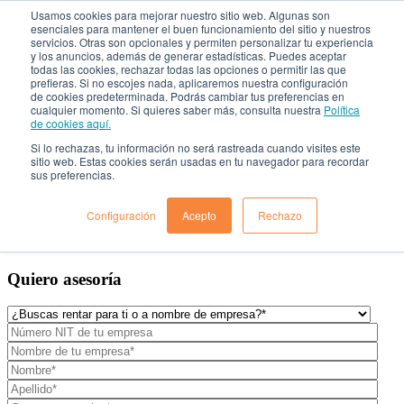
Usamos cookies para mejorar nuestro sitio web. Algunas son
esenciales para mantener el buen funcionamiento del sitio y nuestros
servicios. Otras son opcionales y permiten personalizar tu experiencia
Rent a Car

y los anuncios, además de generar estadísticas. Puedes aceptar
todas las cookies, rechazar todas las opciones o permitir las que
prefieras. Si no escojes nada, aplicaremos nuestra configuración
¿Quiénes Somos?
de cookies predeterminada. Podrás cambiar tus preferencias en
cualquier momento. Si quieres saber más, consulta nuestra
Política
Localiza para empresas
de cookies aquí.
Nuestros vehículos
¿Dónde estamos?
Si lo rechazas, tu información no será rastreada cuando visites este
Preguntas frecuentes
sitio web. Estas cookies serán usadas en tu navegador para recordar
sus preferencias.
Blog
Solicitar Asesoría
Configuración
Acepto
Rechazo
Quiero asesoría