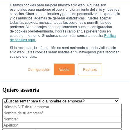
Usamos cookies para mejorar nuestro sitio web. Algunas son
esenciales para mantener el buen funcionamiento del sitio y nuestros
servicios. Otras son opcionales y permiten personalizar tu experiencia
Rent a Car

y los anuncios, además de generar estadísticas. Puedes aceptar
todas las cookies, rechazar todas las opciones o permitir las que
prefieras. Si no escojes nada, aplicaremos nuestra configuración
¿Quiénes Somos?
de cookies predeterminada. Podrás cambiar tus preferencias en
cualquier momento. Si quieres saber más, consulta nuestra
Política
Localiza para empresas
de cookies aquí.
Nuestros vehículos
¿Dónde estamos?
Si lo rechazas, tu información no será rastreada cuando visites este
Preguntas frecuentes
sitio web. Estas cookies serán usadas en tu navegador para recordar
sus preferencias.
Blog
Solicitar Asesoría
Configuración
Acepto
Rechazo
Quiero asesoría