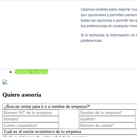
Usamos cookies para mejorar nuest
son opcionales y permiten persona
Rent a Car

todas las opciones o permitir las
tus preferencias en cualquier mo
¿Quiénes Somos?
Si lo rechazas, tu información no
Localiza para empresas
preferencias.
Nuestros vehículos
¿Dónde estamos?
Preguntas frecuentes
Blog
Solicitar Asesoría
Quiero asesoría