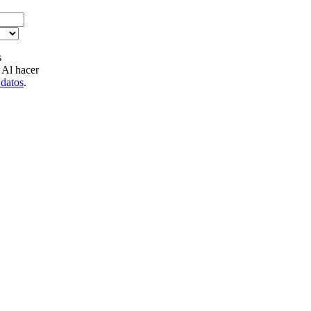
s
 Al hacer
 datos
.